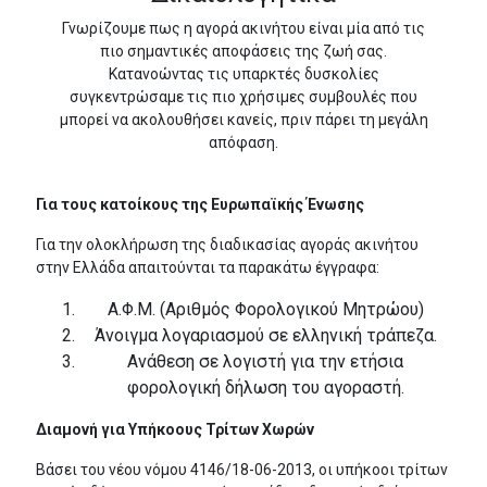
Γνωρίζουμε πως η αγορά ακινήτου είναι μία από τις
μάχια
ζα
ίτι
ίδα
ΜΑ
πιο σημαντικές αποφάσεις της ζωή σας.
Κατανοώντας τις υπαρκτές δυσκολίες
συγκεντρώσαμε τις πιο χρήσιμες συμβουλές που
ΟΛΟΓΗΤΙΚΑ
ΛΑΙΟΓΡΑΦΙΚΑ
ΜΑ
ΝΩΝΙΑ
μπορεί να ακολουθήσει κανείς, πριν πάρει τη μεγάλη
απόφαση.
ΩΝΑ
Για τους κατοίκους της Ευρωπαϊκής Ένωσης
Για την ολοκλήρωση της διαδικασίας αγοράς ακινήτου
στην Ελλάδα απαιτούνται τα παρακάτω έγγραφα:
Α.Φ.Μ. (Αριθμός Φορολογικού Μητρώου)
Άνοιγμα λογαριασμού σε ελληνική τράπεζα.
Ανάθεση σε λογιστή για την ετήσια
φορολογική δήλωση του αγοραστή.
Διαμονή για Υπήκοους Τρίτων Χωρών
Βάσει του νέου νόμου 4146/18-06-2013, οι υπήκοοι τρίτων