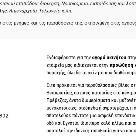
ειακού επιπέδου: διοίκηση, Νοσοκομείο, εκπαίδευση και λοι
ης, Λιμεναρχείο, Τελωνείο κ.λπ.
στις μνήμες και τις παραδόσεις της, στηριγμένη στις ανησυχ
Ενδιαφέρεστε για την
αγορά ακινήτου
στη
εταιρεία μας ειδικεύεται στην
προώθηση 
περιοχής, όλα δε τα ακίνητα που διαθέτουμ
Είτε πρόκειται για παραθαλάσσιες βίλες σ
Θεσπρωτίας, αστικές κατοικίες στο κέντρ
Πρέβεζας, άνετα διαμερίσματα και μεζονέτε
μονοκατοικίες, οικόπεδα ή αγροτεμάχια, η 
αποτελούσε πάντοτε μια ασφαλή επενδυτική
392
οδό και Εγνατία, ιδιαίτερα καλό κλίμα και 
αποτελεί την ιδανική τοποθεσία για να απο