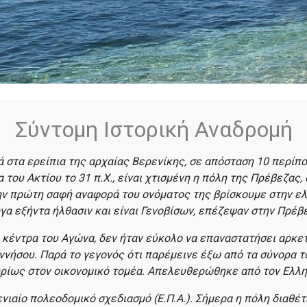
Σύντομη Ιστορική Αναδρομή
ά στα ερείπια της αρχαίας Βερενίκης, σε απόσταση 10 περίπο
του Ακτίου το 31 π.Χ., είναι χτισμένη η πόλη της Πρέβεζας, 
ην πρώτη σαφή αναφορά του ονόματος της βρίσκουμε στην ελλ
γα εξήντα ήλθασιν και είναι Γενοβίσων, επέζεψαν στην Πρέβ
 κέντρα του Αγώνα, δεν ήταν εύκολο να επαναστατήσει αρκετ
ννήσου. Παρά το γεγονός ότι παρέμεινε έξω από τα σύνορα τ
ρίως στον οικονομικό τομέα. Απελευθερώθηκε από τον Ελλην
νιαίο πολεοδομικό σχεδιασμό (Ε.Π.Α.). Σήμερα η πόλη διαθέτ