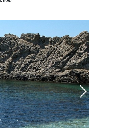
ε εδώ.